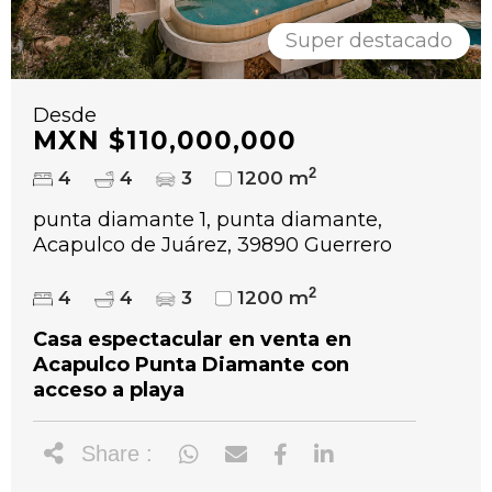
Super destacado
Desde
MXN $110,000,000
2
4
4
3
1200 m
punta diamante 1, punta diamante,
Acapulco de Juárez, 39890 Guerrero
2
4
4
3
1200 m
Casa espectacular en venta en
Acapulco Punta Diamante con
acceso a playa
Share :