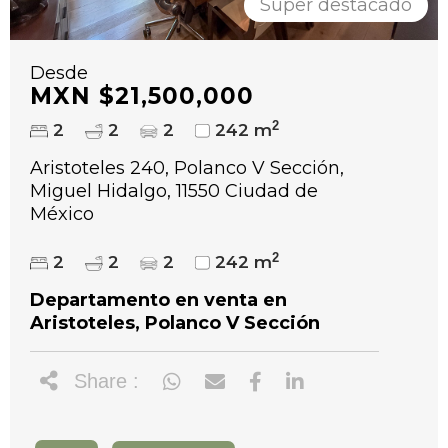
Super destacado
Desde
MXN $21,500,000
2
2
2
2
242 m
Aristoteles 240, Polanco V Sección,
Miguel Hidalgo, 11550 Ciudad de
México
2
2
2
2
242 m
Departamento en venta en
Aristoteles, Polanco V Sección
Share :