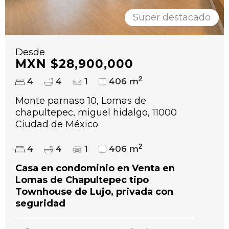
Super destacado
Desde
MXN $28,900,000
2
4
4
1
406 m
Monte parnaso 10, Lomas de
chapultepec, miguel hidalgo, 11000
Ciudad de México
2
4
4
1
406 m
Casa en condominio en Venta en
Lomas de Chapultepec tipo
Townhouse de Lujo, privada con
seguridad