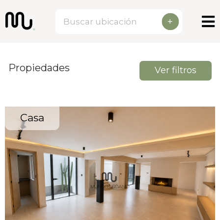
+
Propiedades
Ver filtros
Casa