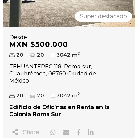
Super destacado
Desde
MXN $500,000
2
20
20
3042 m
TEHUANTEPEC 118, Roma sur,
Cuauhtémoc, 06760 Ciudad de
México
2
20
20
3042 m
Edificio de Oficinas en Renta en la
Colonia Roma Sur
Share :