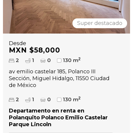
Super destacado
Desde
MXN $58,000
2
2
1
0
130 m
av emilio castelar 185, Polanco III
Sección, Miguel Hidalgo, 11550 Ciudad
de México
2
2
1
0
130 m
Departamento en renta en
Polanquito Polanco Emilio Castelar
Parque Lincoln