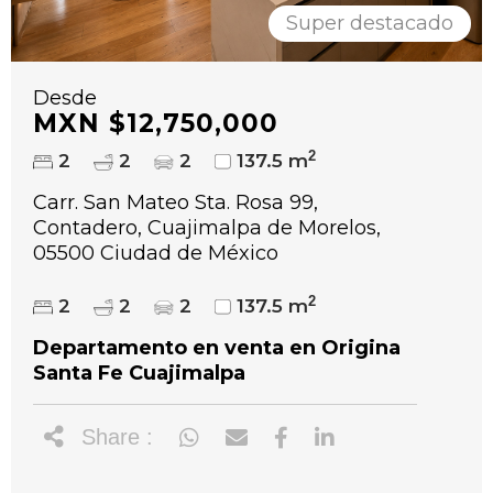
Super destacado
Desde
MXN $12,750,000
2
2
2
2
137.5 m
Carr. San Mateo Sta. Rosa 99,
Contadero, Cuajimalpa de Morelos,
05500 Ciudad de México
2
2
2
2
137.5 m
Departamento en venta en Origina
Santa Fe Cuajimalpa
Share :