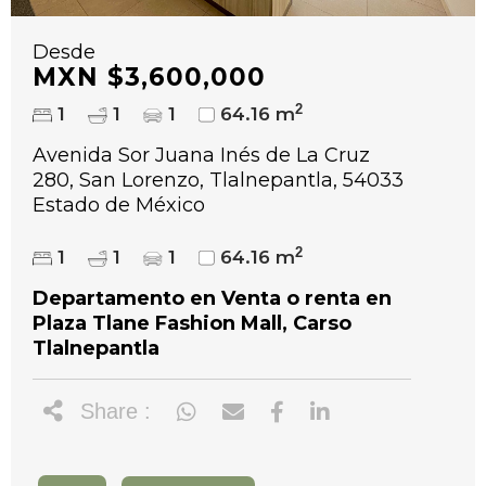
Desde
MXN $3,600,000
2
1
1
1
64.16 m
Avenida Sor Juana Inés de La Cruz
280, San Lorenzo, Tlalnepantla, 54033
Estado de México
2
1
1
1
64.16 m
Departamento en Venta o renta en
Plaza Tlane Fashion Mall, Carso
Tlalnepantla
Share :