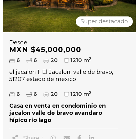
Super destacado
Desde
MXN $45,000,000
2
6
6
20
1210 m
el jacalon 1, El Jacalon, valle de bravo,
51207 estado de mexico
2
6
6
20
1210 m
Casa en venta en condominio en
jacalon valle de bravo avandaro
hípico rio lago
Share :