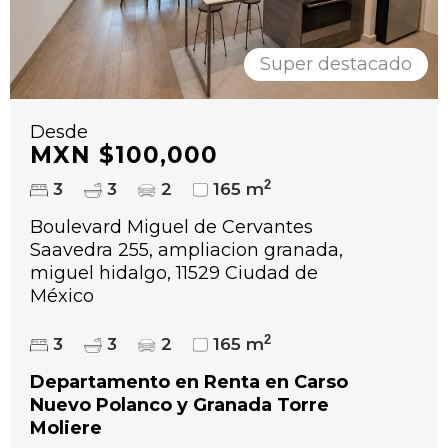
Super destacado
Desde
MXN $100,000
2
3
3
2
165 m
Boulevard Miguel de Cervantes
Saavedra 255, ampliacion granada,
miguel hidalgo, 11529 Ciudad de
México
2
3
3
2
165 m
Departamento en Renta en Carso
Nuevo Polanco y Granada Torre
Moliere