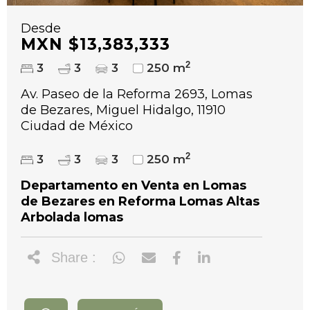
Desde
MXN $13,383,333
2
3
3
3
250 m
Av. Paseo de la Reforma 2693, Lomas
de Bezares, Miguel Hidalgo, 11910
Ciudad de México
2
3
3
3
250 m
Departamento en Venta en Lomas
de Bezares en Reforma Lomas Altas
Arbolada lomas
Share :