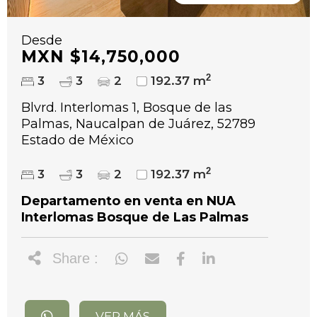
Desde
MXN $14,750,000
2
3
3
2
192.37 m
Blvrd. Interlomas 1, Bosque de las
Palmas, Naucalpan de Juárez, 52789
Estado de México
2
3
3
2
192.37 m
Departamento en venta en NUA
Interlomas Bosque de Las Palmas
Share :
VER MÁS