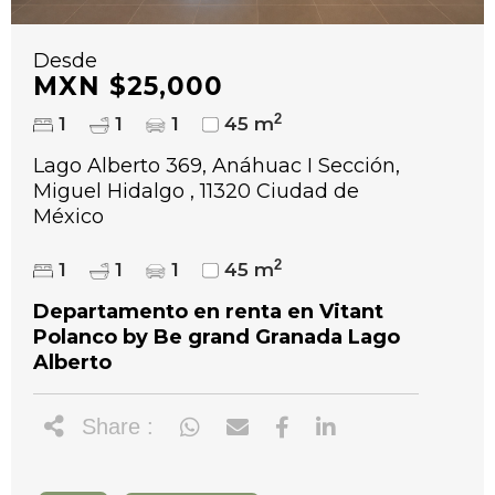
Desde
MXN $25,000
2
1
1
1
45 m
Lago Alberto 369, Anáhuac I Sección,
Miguel Hidalgo , 11320 Ciudad de
México
2
1
1
1
45 m
Departamento en renta en Vitant
Polanco by Be grand Granada Lago
Alberto
Share :