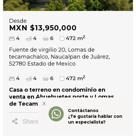
Desde
MXN $13,950,000
2
4
4
6
472 m
Fuente de virgilio 20, Lomas de
tecamachalco, Naucalpan de Juárez,
52780 Estado de Mexico
2
4
4
6
472 m
Casa o terreno en condominio en
venta en Ahuehuetes norte y Lomas
de Tecamachalco
X
Contáctanos
¿Te gustaría hablar con
Share :
un especialista?