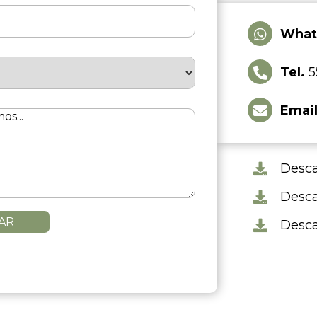
What
Tel.
5
Emai
Desca
Desca
AR
Desca