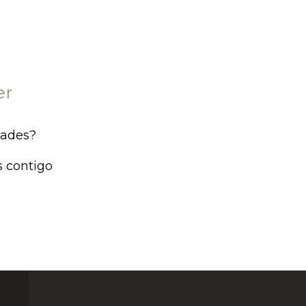
er
dades?
s contigo