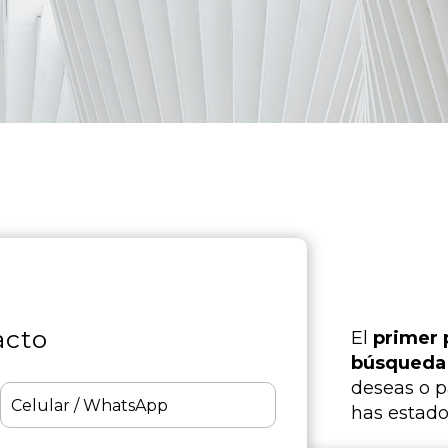
acto
El
primer 
búsqueda 
deseas o 
has estado