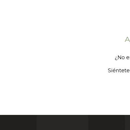
A
¿No e
Siéntete