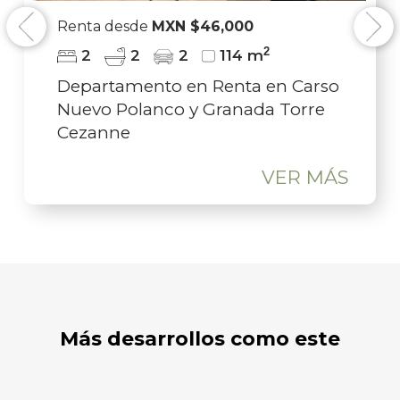
nta desde
MXN $46,000
Renta de
Previous
Next
2
2
2
2
114 m
1
partamento en Renta en Carso
Departa
evo Polanco y Granada Torre
Carso N
ezanne
Torre C
VER MÁS
Más desarrollos como este