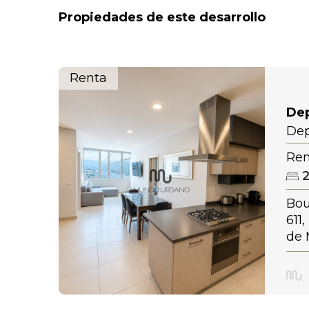
Propiedades de este desarrollo
Renta
De
Dep
Per
Ren
Bou
611
de 