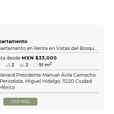
partamento
artamento en Renta en Vistas del Bosque
iodista Polanco Plaza Toreo
ta desde
MXN $33,000
2
2
2
2
91 m
levard Presidente Manuel Ávila Camacho
, Periodista, Miguel Hidalgo, 11220 Ciudad
México
VER MÁS