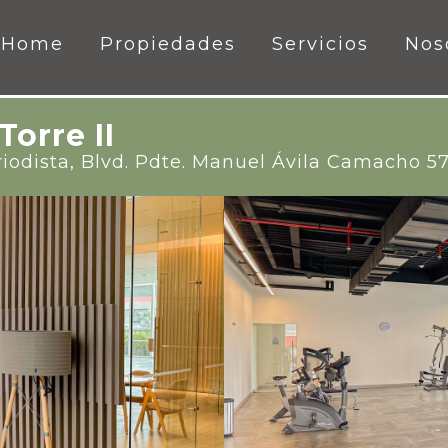
Home
Propiedades
Servicios
Nos
Torre II
riodista, Blvd. Pdte. Manuel Ávila Camacho 57