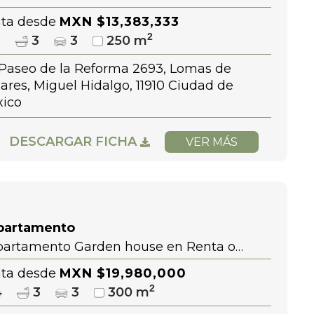
en Reforma Lomas Altas Arbolada lomas
ta desde
MXN $13,383,333
2
3
3
3
250 m
 Paseo de la Reforma 2693, Lomas de
ares, Miguel Hidalgo, 11910 Ciudad de
ico
DESCARGAR FICHA
VER MÁS
partamento
artamento Garden house en Renta o
ta en Arbolada Lomas de Bezares en
ta desde
MXN $19,980,000
orma Lomas Altas
2
4
3
3
300 m