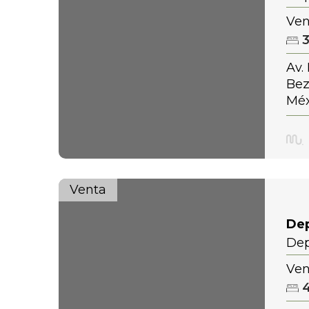
Ven
Av.
Bez
Méx
Venta
De
Dep
Ven
Ven
Ref