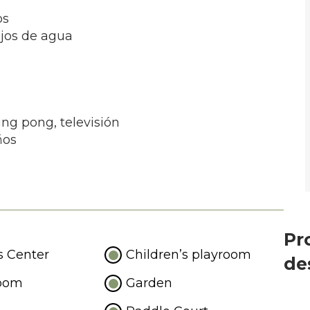
os
ejos de agua
ing pong, tele
visión
ño
s
Pr
s Center
Children’s playroom
de
oom
Garden