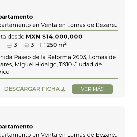
partamento
artamento en Venta en Lomas de Bezares
en Reforma Lomas Altas Arbolada lomas
ta desde
MXN $14,000,000
2
3
3
3
250 m
nida Paseo de la Reforma 2693, Lomas de
ares, Miguel Hidalgo, 11910 Ciudad de
ico
DESCARGAR FICHA
VER MÁS
partamento
artamento en Venta en Lomas de Bezares