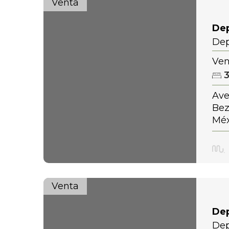
Venta
De
Dep
Ven
Ave
Bez
Méx
Venta
De
Dep