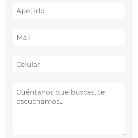
-
Garantía: póliza jurídica + obligado
solidario o fiador con bien raíz
-
Pagarés de renta adicionales al contrato
-
Mascotas: aceptadas
-
No se permite fumar
Ubicación y conectividad Av. Revolución 633,
San Pedro de los Pinos, Benito Juárez.
-
A 1-2 min caminando del Metro San Pedro
de los Pinos (Línea 7)
-
Cerca de Metro Mixcoac (Líneas 7 y 12) y
Metro Patriotismo (Línea 9)
-
A pocas cuadras del Metrobús Línea 1
sobre Av. Insurgentes
-
Acceso inmediato a Periférico, Insurgentes
Sur y Río Becerra
-
A unos minutos de Del Valle, Nápoles y
Mixcoac