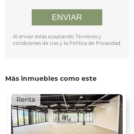
-
Zona rodeada de bancos, restaurantes y
comercios
ENVIAR
Ideal para Despachos de abogados,
consultoras, firmas financieras, aseguradoras,
Al enviar estás aceptando Términos y
empresas de tecnología, agencias creativas o
condiciones de Uso y la Política de Privacidad
corporativos en general. No se permite
subarrendar bajo esquema de co-working.
Agenda tu visita o solicita más información.
Más inmuebles como este
Renta