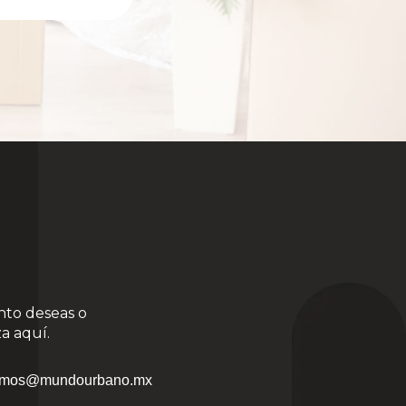
nto deseas o
a aquí.
mos@mundourbano.mx