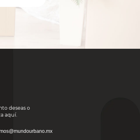
nto deseas o
a aquí.
mos@mundourbano.mx